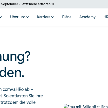
. September - Jetzt mehr erfahren
Über uns
Karriere
Pläne
Academy
HR
nung?
den.
an comvaHRo ab –
 So entlasten Sie Ihre
 trotzdem die volle