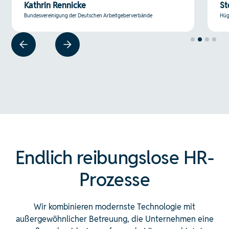
Stefan Dieng
Ga
Hügli Nahrungsmittel GmbH
Nor
Slide 3 of 4.
Endlich reibungslose HR-
Prozesse
Wir kombinieren modernste Technologie mit
außergewöhnlicher Betreuung, die Unternehmen eine